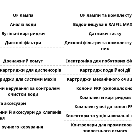
UF лампа
UF лампи та комплекту
Аналіз води
Водоочищувачі RAIFIL MA
Вугільні картриджи
Датчики тиску
Дискові фільтри
Дискові фільтри та комплекту
них
Дренажний хомут
Електроніка для побутових фі
 картриджи для диспенсорів
Картридж подвійної дії
риджи для системи Maxin
Картриджи механічного очи
ни керування за контролем
Колони FRP (скловолокно
очистки води
Комплекти картриджів
та аксесуари
Комплектуючі до колон F
ини й аксесуари до клапанів
Конектори та ущільнювальні 
ня
Контролери для промислов
 ручного керування
зворотнього осмосу