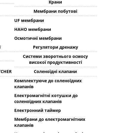
Крани
Мембрани побутові
UF мембрани
НАНО мембрани
Осмотичні мембрани
і
Регулятори дренажу
Системи зворотнього осмосу
високої продуктивності
TCHER
Соленоїдні клапани
Комплектуюче до соленоїдних
клапанів
Електромагнітні котушки до
соленоїдних клапанів
Електронний таймер
Мембрани до електромагнітних
клапанів