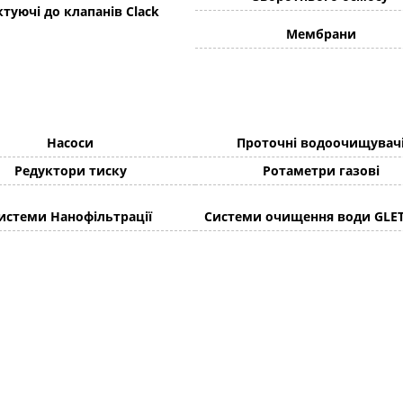
туючі до клапанів Clack
Мембрани
Насоси
Проточні водоочищувач
Редуктори тиску
Ротаметри газові
истеми Нанофільтрації
Системи очищення води GLE