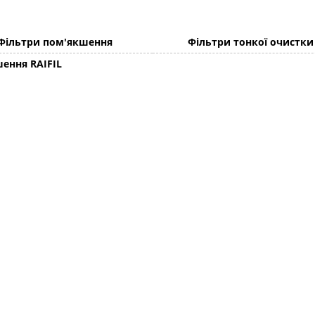
Фільтри пом'якшення
Фільтри тонкої очистки
ення RAIFIL