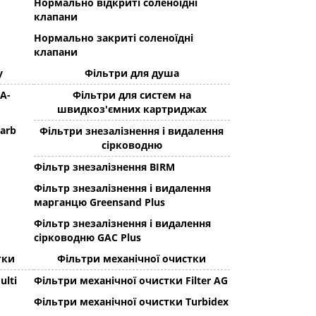
Нормально відкриті соленоїдні
клапани
Нормально закриті соленоїдні
клапани
у
Фільтри для душа
 A-
Фільтри для систем на
швидкоз'ємних картриджах
arb
Фільтри знезалізнення і видалення
сірководню
Фільтр знезалізнення BIRM
Фільтр знезалізнення і видалення
марганцю Greensand Plus
Фільтр знезалізнення і видалення
сірководню GAC Plus
тки
Фільтри механічної очистки
ulti
Фільтри механічної очистки Filter AG
Фільтри механічної очистки Turbidex