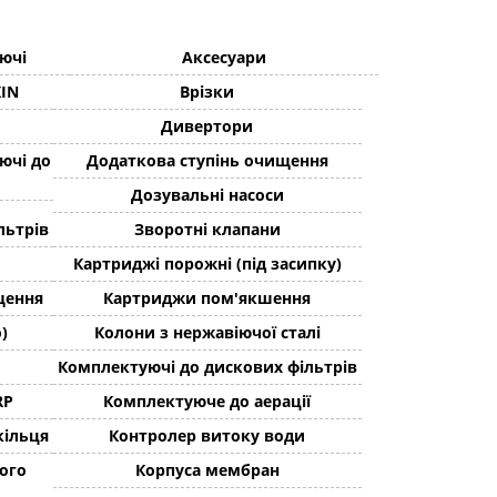
ючі
Аксесуари
XIN
Врізки
Дивертори
ючі до
Додаткова ступінь очищення
Дозувальні насоси
льтрів
Зворотні клапани
Картриджі порожні (під засипку)
щення
Картриджи пом'якшення
)
Колони з нержавіючої сталі
Комплектуючі до дискових фільтрів
RP
Комплектуюче до аерації
кільця
Контролер витоку води
ого
Корпуса мембран