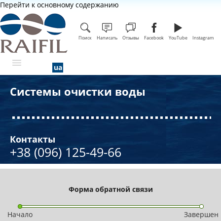
Перейти к основному содержанию
Поиск
Написать
Отзывы
Facebook
YouTube
Instagram
Системы очистки воды
О КОМПАНИИ
СЕРТИФИКАТЫ КАЧЕСТВА
НАША КОМАНДА
Контакты
+38 (096) 125-49-66
СОТРУДНИЧЕСТВО
НОВОСТИ
Форма обратной связи
ЦЕНТР ЗНАНИЙ
КОНТАКТЫ
Начало
Завершен