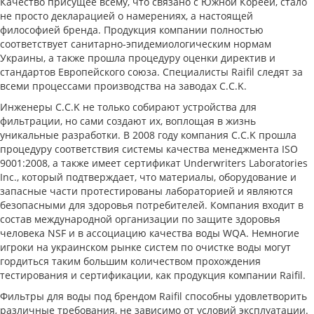
Качество присущее всему, что связано с Южной Кореей, стало
не просто декларацией о намерениях, а настоящей
философией бренда. Продукция компании полностью
соответствует санитарно-эпидемиологическим нормам
Украины, а также прошла процедуру оценки директив и
стандартов Европейского союза. Специалисты Raifil следят за
всеми процессами производства на заводах C.C.K.
Инженеры C.C.K не только собирают устройства для
фильтрации, но сами создают их, воплощая в жизнь
уникальные разработки. В 2008 году компания C.C.K прошла
процедуру соответствия системы качества менеджмента ISO
9001:2008, а также имеет сертификат Underwriters Laboratories
Inc., который подтверждает, что материалы, оборудование и
запасные части протестированы лабораторией и являются
безопасными для здоровья потребителей. Компания входит в
состав международной организации по защите здоровья
человека NSF и в ассоциацию качества воды WQA. Немногие
игроки на украинском рынке систем по очистке воды могут
гордиться таким большим количеством прохождения
тестирования и сертификации, как продукция компании Raifil.
Фильтры для воды под брендом Raifil способны удовлетворить
различные требования, не зависимо от условий эксплуатации.