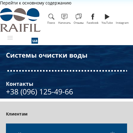
Перейти к основному содержанию
Поиск
Написать
Отзывы
Facebook
YouTube
Instagram
Системы очистки воды
О КОМПАНИИ
СЕРТИФИКАТЫ КАЧЕСТВА
НАША КОМАНДА
Контакты
+38 (096) 125-49-66
СОТРУДНИЧЕСТВО
НОВОСТИ
Клиентам
ЦЕНТР ЗНАНИЙ
КОНТАКТЫ