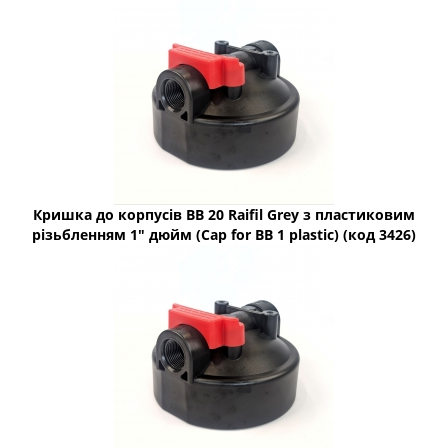
Кришка до корпусів BB 20 Raifil Grey з пластиковим
різьбленням 1" дюйм (Cap for BB 1 plastic) (код 3426)