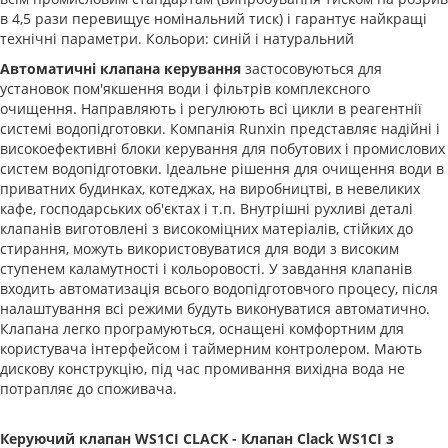
в 4,5 рази перевищує номінальний тиск) і гарантує найкращі
технічні параметри. Кольори: синій і натуральний
Автоматичні клапана керування
застосовуються для
установок пом'якшення води і фільтрів комплексного
очищення. Направляють і регулюють всі цикли в реагентнії
системі водопідготовки. Компанія Runxin представляє надійні і
високоефективні блоки керування для побутових і промислових
систем водопідготовки. Ідеальне рішення для очищення води в
приватних будинках, котеджах, на виробництві, в невеликих
кафе, господарських об'єктах і т.п. Внутрішні рухливі деталі
клапанів виготовлені з високоміцних матеріалів, стійких до
стирання, можуть використовуватися для води з високим
ступенем каламутності і кольоровості. У завдання клапанів
входить автоматизація всього водопідготовчого процесу, після
налаштування всі режими будуть виконуватися автоматично.
Клапана легко програмуються, оснащені комфортним для
користувача інтерфейсом і таймерним контролером. Мають
дискову конструкцію, під час промивання вихідна вода не
потрапляє до споживача.
Керуючий клапан WS1CI CLACK - Клапан Clack WS1CI з