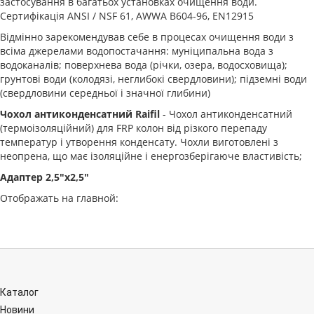
застосування в багатьох установках очищення води.
Сертифікація ANSI / NSF 61, AWWA B604-96, EN12915
Відмінно зарекомендував себе в процесах очищення води з
всіма джерелами водопостачання: муніципальна вода з
водоканалів; поверхнева вода (річки, озера, водосховища);
грунтові води (колодязі, неглибокі свердловини); підземні води
(свердловини середньої і значної глибини)
Чохол антиконденсатний Raifil
- Чохол антиконденсатний
(термоізоляційний) для FRP колон від різкого перепаду
температур і утворення конденсату. Чохли виготовлені з
неопрена, що має ізоляційне і енергозберігаюче властивість;
Адаптер 2,5"х2,5"
Отображать на главной:
Каталог
Новини