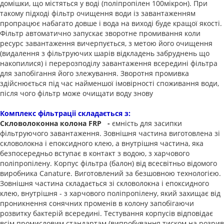
домішки, що містяться у воді (поліпропілен 100мікрон). При
такому підході фільтр очищення води із завантаженням
пропрацює набагато довше і вода на виході буде кращої якості.
Фільтр автоматично запускає зворотне промивання коли
ресурс завантаження вичерпується, з метою його очищення
(видалення з фільтруючих шарів відкладень забруднень що
накопилися) і перерозподілу завантаження всередині фільтра
для запобігання його злежування. Зворотня промивка
здійснюється під час найменшої імовірності споживання води,
після чого фільтр може очищати воду знову
Комплекс фільтраціі складається з:
Скловолоконна колона FRP -
ємність для засипки
фільтруючого завантаження. Зовнішня частина виготовлена ​​зі
скловолокна і епоксидного клею, а внутрішня частина, яка
безпосередньо вступає в контакт з водою, з харчового
поліпропілену. Корпус фільтра (балон) від всесвітньо відомого
виробника Canature. Виготовлений за безшовною технологією.
Зовнішня частина складається зі скловолокна і епоксидного
клею, внутрішня - з харчового поліпропілену, який захищає від
проникнення сонячних променів в колону запобігаючи
розвитку бактерій всередині. Тестування корпусів відповідає
всім промисловим стандартам (випробування тиском на розрив