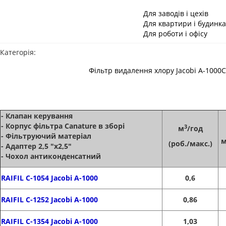
Для заводів і цехів
Для квартири і будинка
Для роботи і офісу
Категорія:
Фільтр видалення хлору Jacobi A-1000C
- Клапан керування
- Корпус фільтра Canature в зборі
3
м
/год
- Фільтруючий матеріал
м
(роб./макс.)
- Адаптер 2,5 "х2,5"
- Чохол антиконденсатний
RAIFIL С-1054 Jacobi A-1000
0,6
RAIFIL С-1252 Jacobi A-1000
0,86
RAIFIL С-1354 Jacobi A-1000
1,03