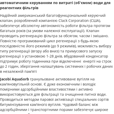
автоматичним керуванням по витраті (об'ємом) води для
реагентних фільтрів
Надійний американський багатофункціональний керуючий
клапан, розроблений компанією Clack Corporation (США),
забезпечує абсолютну автономність роботи фільтра протягом
багатьох років (за умови належної експлуатації). Клапан
проводить регенерацію фільтра за обсягом, часом і змішано.
Повністю програмований цикл регенерації з будь-якою
послідовністю його режимів (до 9 режимів), можливість вибору
типу регенерації (вгору або вниз) та примусового запуску
регенерації з установкою 1-28 днів, вбудований конденсатор
підтримує роботу годинника при відключенні енергії на строк
до 2 годин, зберігання налаштувань системних і робочих даних
в незалежній пам'яті
Jacobi AquaSorb
гранульоване активоване вугілля на
кам'яновугільній основі. Є дуже економічним і володіє
помірними адсорбційними властивостями і активно
використовуються для фільтрації та очищення питної води.
Проводиться методом парової активізації спеціальних сортів
битумінізування кам'яного вугілля. Чудовий баланс між
адсорбційними і транспортними порами забезпечує широке