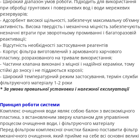
- Широкий діапазон умов роботи. Підходить для використання
при обробці грунтових і поверхневих вод і води мережевих
резервуарів;
- Адсорбент високої щільності, забезпечує максимальну об'ємну
активність. Висока твердість і механічна міцність забезпечують
незначні втрати при зворотньому промиванні і багаторазовій
реактивації;
- Відсутність необхідності застосування реагентів
- Корпус фільтра виготовлений з армованого харчового
пластику, розрахованого на тривале використання;
- Частини клапана виконані з міцної і надійної кераміки, тому
стійкі до зносу і не піддаються корозії;
- Широкий температурний режим застосування, термін служби
фільтруючого матеріалу 1-2 роки
* За умови правильної установки і належної експлуатації
Принцип роботи системи
Комплекс очищення води являє собою балон з високоміцного
пластика, з встановленим зверху клапаном для управління
процесом очищення води, і фільтруючого матеріалу
Перед фільтром комплексної очистки бажано поставити фільтр
механічного очищення, який прийме на себе всі основні великі