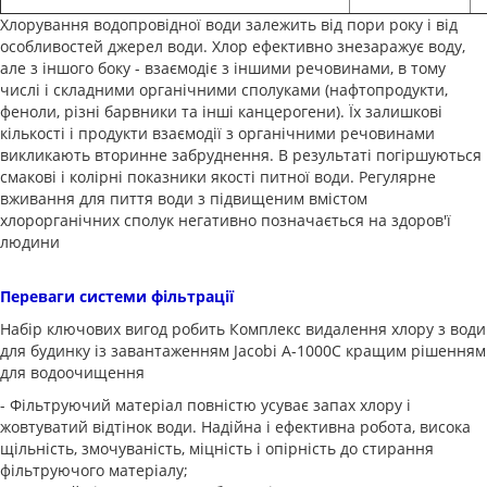
Хлорування водопровідної води залежить від пори року і від
особливостей джерел води. Хлор ефективно знезаражує воду,
але з іншого боку - взаємодіє з іншими речовинами, в тому
числі і складними органічними сполуками (нафтопродукти,
феноли, різні барвники та інші канцерогени). Їх залишкові
кількості і продукти взаємодії з органічними речовинами
викликають вторинне забруднення. В результаті погіршуються
смакові і колірні показники якості питної води. Регулярне
вживання для пиття води з підвищеним вмістом
хлорорганічних сполук негативно позначається на здоров'ї
людини
Переваги системи фільтрації
Набір ключових вигод робить Комплекс видалення хлору з води
для будинку із завантаженням Jacobi A-1000C кращим рішенням
для водоочищення
- Фільтруючий матеріал повністю усуває запах хлору і
жовтуватий відтінок води. Надійна і ефективна робота, висока
щільність, змочуваність, міцність і опірність до стирання
фільтруючого матеріалу;