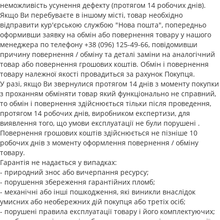
неможливість усунення дефекту (протягом 14 робочих днів).
Якщо Ви перебуваєте в іншому місті, товар необхідно
відправити кур'єрською службою "Нова пошта", попередньо
оформивши заявку на обмін або повернення товару у нашого
менеджера по телефону +38 (096) 125-49-66, повідомивши
причину повернення / обміну та деталі заміни на аналогічний
товар або повернення грошових коштів. Обмін і повернення
товару належної якості провадиться за рахунок Покупця.
У разі, якщо Ви звернулися протягом 14 днів з моменту покупки
з проханням обміняти товар який функціонально не справний,
то обмін і повернення здійснюється тільки після проведення,
протягом 14 робочих днів, виробником експертизи, для
виявлення того, що умови експлуатації не були порушені .
Повернення грошових коштів здійснюється не пізніше 10
робочих днів з моменту оформлення повернення / обміну
товару.
Гарантія не надається у випадках:
- природний знос або вичерпання ресурсу;
- порушення збереження гарантійних пломб;
- механічні або інші пошкодження, які виникли внаслідок
умисних або необережних дій покупця або третіх осіб;
- порушені правила експлуатації товару і його комплектуючих;