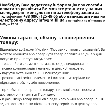
Необхідну Вам додаткову інформацію
про способи
оплати та реквізити Ви можете уточнити у наших
менеджерів - консультантів зателефонувавши за
телефоном +38 (096) 125-49-66 або написавши нам на
електронну адресу
info@raifil.ua
з понеділка по п'ятницю з
9:00 до 17:00
Умови гарантії, обміну та повернення
товару:
Відповідно до Закону України "Про захист прав споживачів", Ви
можете обміняти або повернути товар протягом 14 днів з дня
покупки при наступних умовах:
- товар і його елементи не мають слідів використання;
- повна комплектація і наявність цілісної упаковки;
- відсутні механічні та інші пошкодження;
- розпаковані змінні елементи і витратні матеріали не
підлягають обміну або поверненню;
- при обміні і поверненні товару належної якостi, послуги
доставки оплачуються Покупцем;
- в разі, якщо товар вийшов з ладу, його обмін або повернення
здійснюється тільки після висновку сервісного центру про