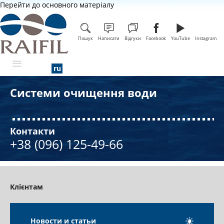
Перейти до основного матеріалу
Пошук
Написати
Відгуки
Facebook
YouTube
Instagram
Системи очищення води
ПРО КОМПАНІЮ
Контакти
+38 (096) 125-49-66
Клієнтам
Новости и статьи