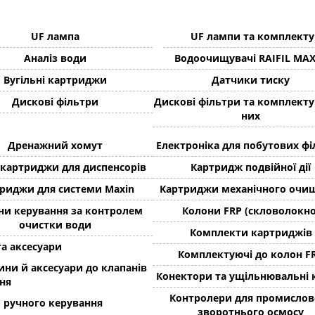
UF лампа
UF лампи та комплекту
Аналіз води
Водоочищувачі RAIFIL MA
Вугільні картриджи
Датчики тиску
Дискові фільтри
Дискові фільтри та комплекту
них
Дренажний хомут
Електроніка для побутових фі
 картриджи для диспенсорів
Картридж подвійної дії
риджи для системи Maxin
Картриджи механічного очи
ни керування за контролем
Колони FRP (скловолокно
очистки води
Комплекти картриджів
та аксесуари
Комплектуючі до колон F
ини й аксесуари до клапанів
Конектори та ущільнювальні 
ня
Контролери для промислов
 ручного керування
зворотнього осмосу