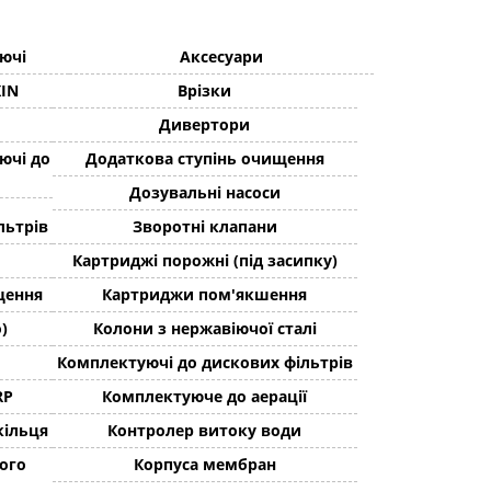
ючі
Аксесуари
XIN
Врізки
Дивертори
ючі до
Додаткова ступінь очищення
Дозувальні насоси
льтрів
Зворотні клапани
Картриджі порожні (під засипку)
щення
Картриджи пом'якшення
)
Колони з нержавіючої сталі
Комплектуючі до дискових фільтрів
RP
Комплектуюче до аерації
кільця
Контролер витоку води
ого
Корпуса мембран