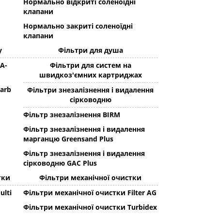
Нормально відкриті соленоїдні
клапани
Нормально закриті соленоїдні
клапани
у
Фільтри для душа
 A-
Фільтри для систем на
швидкоз'ємних картриджах
arb
Фільтри знезалізнення і видалення
сірководню
Фільтр знезалізнення BIRM
Фільтр знезалізнення і видалення
марганцю Greensand Plus
Фільтр знезалізнення і видалення
сірководню GAC Plus
тки
Фільтри механічної очистки
ulti
Фільтри механічної очистки Filter AG
Фільтри механічної очистки Turbidex