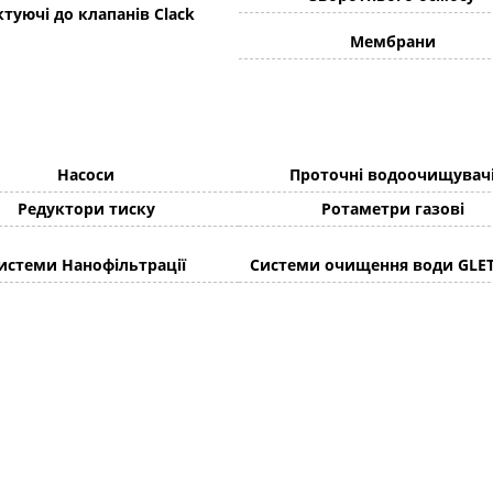
туючі до клапанів Clack
Мембрани
Насоси
Проточні водоочищувач
Редуктори тиску
Ротаметри газові
истеми Нанофільтрації
Системи очищення води GLE