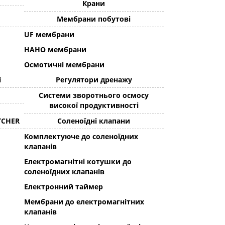
Крани
Мембрани побутові
UF мембрани
НАНО мембрани
Осмотичні мембрани
і
Регулятори дренажу
Системи зворотнього осмосу
високої продуктивності
TCHER
Соленоїдні клапани
Комплектуюче до соленоїдних
клапанів
Електромагнітні котушки до
соленоїдних клапанів
Електронний таймер
Мембрани до електромагнітних
клапанів