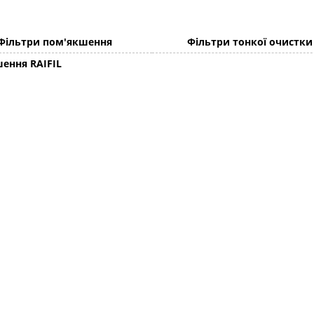
Фільтри пом'якшення
Фільтри тонкої очистки
ення RAIFIL