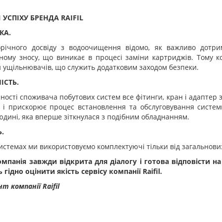
УСПІХУ БРЕНДА RAIFIL
КА.
орічного досвіду з водоочищення відомо, як важливо дотри
ному зносу, що виникає в процесі заміни картриджів. Тому к
 ущільнювачів, що служить додатковим заходом безпеки.
ІСТЬ.
ності споживача побутових систем все фітинги, кран і адапте
 і прискорює процес встановлення та обслуговування систем
юдині, яка вперше зіткнулася з подібним обладнанням.
Ь.
системах ми використовуємо комплектуючі тільки від загальновиз
мпанія завжди відкрита для діалогу і готова відповісти на
гідно оцінити якість сервісу компанії Raifil.
т компанії Raifil