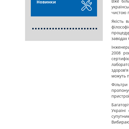
Вже біл
Новинки
українс
чистою 
Якість 
філософі
процедур
заводах
Інженери
2008 ро
сертифік
лаборато
здоров'
можуть п
Фільтри 
пропонує
пристрої
Багаторі
Україні
супутник
Вибираюч