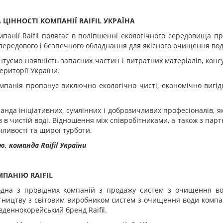
А ЦІННОСТІ КОМПАНІЇ RAIFIL УКРАЇНА
мпанії Raifil полягає в поліпшенні екологічного середовища 
передового і безпечного обладнання для якісного очищення води 
туємо наявність запасних частин і витратних матеріалів, конс
території України.
панія пропонує виключно екологічно чисті, економічно вигідн
анда ініціативних, сумлінних і доброзичливих професіоналів, 
в в чистій воді. Відношення між співробітниками, а також з пар
ливості та щирої турботи.
ю, команда Raifil України
МПАНІЮ RAIFIL
- одна з провідних компаній з продажу систем з очищення в
тництву з світовим виробником систем з очищення води компан
вденнокорейський бренд Raifil.