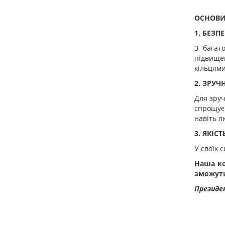
ОСНОВИ 
1. БЕЗПЕ
З багат
підвище
кільцями
2. ЗРУЧН
Для зруч
спрощує
навіть л
3. ЯКІСТ
У своїх 
Наша ко
зможуть 
Президен