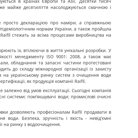
вуються в країнах Європи та Азії. Десятки тисяч
 вже майже десятиліття насолоджуються смачною і
не просто декларацією про наміри, а справжньою
-епідеміологічним нормам України, а також пройшла
 Raifil стежать за всіма процесами виробництва на
орюють їх, втілюючи в життя унікальні розробки. У
якості менеджменту ISO 9001: 2008, а також має
ріали, обладнання та запасні частини протестовані
ить до складу міжнародної організації із захисту
ів на українському ринку систем з очищення води
ифікації, як продукція компанії Raifil.
не залежно від умов експлуатації. Сьогодні компанія
исні системи; пом'якшувачі води; промислові очисні
товки дозволяють професіоналам Raifil продавати в
 води. Безпека, зручність і якість - невід'ємні
ції на ринку з водоочищення.