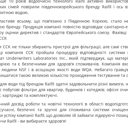
ьше 10 років водоочисні технології Raifil активно використо
ьких сімей повірили південнокорейського бренду Raifil і ось
питною водою.
властиве всьому, що пов'язано з Південною Кореєю, стало 
єю бренду. Продукція компанії повністю відповідає санітарно
у оцінки директив і стандартів Європейського союзу. Фахівці
 CCK
 CCK не тільки збирають пристрої для фільтрації, але самі ств
ці компанія CCK пройшла процедуру відповідності системи 
ат Underwriters Laboratories Inc., який підтверджує, що мате
рією та є безпечними для здоров'я споживачів. Компанія вход
я людини NSF і в асоціацію якості води WQA. Небагато гравц
ишатися такою великою кількістю проходження тестування та серт
для води під брендом Raifil здатні задовольнити різні вимоги, 
 побутові фільтри для квартир, будинків і котеджів; офісні оч
; картриджі та комплектуючі.
чний досвід роботи та новітні технології в області водопідго
 сучасні, безпечні та зручні для споживача системи очищення
и успіху компанії Raifil, що дозволяє їй займати лідируючі пози
и Raifil - ви вибираєте здоров'я!