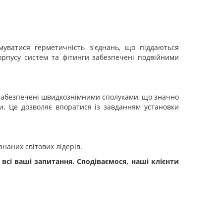
муватися герметичність з'єднань, що піддаються
орпусу систем та фітинги забезпечені подвійними
р забезпечені швидкознімними сполуками, що значно
и. Це дозволяє впоратися із завданням установки
наних світових лідерів.
 всі ваші запитання. Сподіваємося, наші клієнти