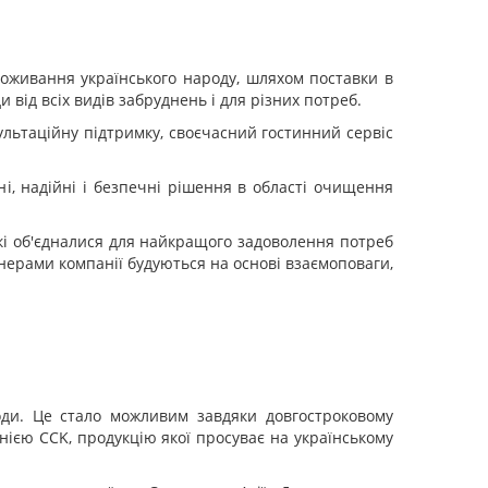
проживання українського народу, шляхом поставки в
від всіх видів забруднень і для різних потреб.
ультаційну підтримку, своєчасний гостинний сервіс
і, надійні і безпечні рішення в області очищення
які об'єдналися для найкращого задоволення потреб
тнерами компанії будуються на основі взаємоповаги,
оди. Це стало можливим завдяки довгостроковому
ією CCK, продукцію якої просуває на українському