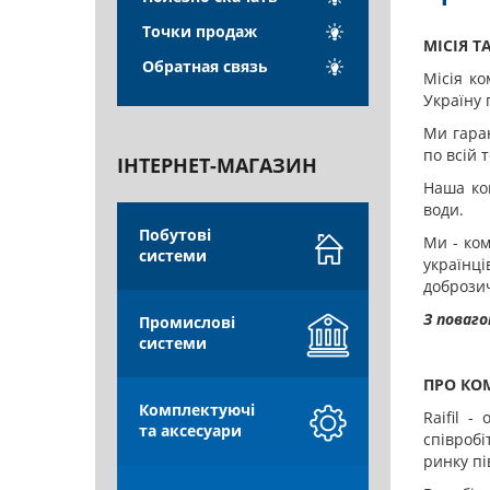
Точки продаж
МІСІЯ Т
Обратная связь
Місія ко
Україну 
Ми гаран
по всій 
ІНТЕРНЕТ-МАГАЗИН
Наша ком
води.
Побутові
Ми - ком
системи
українці
доброзич
З поваго
Промислові
системи
ПРО КО
Комплектуючі
Raifil 
та аксесуари
співробі
ринку пі