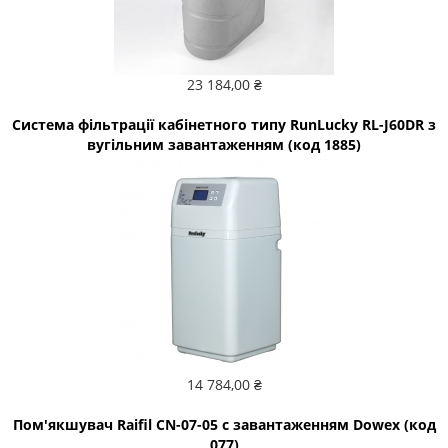
23 184,00 ₴
Система фільтрації кабінетного типу RunLucky RL-J60DR з
вугільним завантаженням (код 1885)
14 784,00 ₴
Пом'якшувач Raifil CN-07-05 с завантаженням Dowex (код
077)