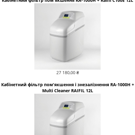
Кабінетний фільтр пом'якшення RA-1000Н + Raifil C100E 12L
27 180,00 ₴
Кабінетний фільтр пом'якшення і знезалізнення RA-1000Н +
Multi Cleaner RAIFIL 12L