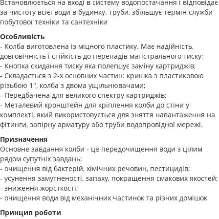
Встановлюється на вході в систему водопостачання і відповідає
за чистоту всієї води в будинку. труби, збільшує термін служби
побутової техніки та сантехніки
Особливість
- Колба виготовлена із міцного пластику. Має надійність,
довговічність і стійкість до перепадів магістрального тиску;
- Кнопка скидання тиску яка полегшує заміну картриджів;
- Складається з 2-х основних частин: кришка з пластиковою
різьбою 1", колба з двома ущільнювачами;
- Передбачена для великого спектру картриджів;
- Металевий кронштейн для кріплення колби до стіни у
комплекті, який використовується для зняття навантаження на
фітинги, запірну арматуру або труби водопровідної мережі.
Призначення
Основне завдання колби - це передочищення води з цілим
рядом супутніх завдань:
- очищення від бактерій, хімічних речовин, пестицидів;
- усунення замутненості, запаху, покращення смакових якостей;
- зниження жорсткості;
- очищення води від механічних частинок та різних домішок
Принцип роботи