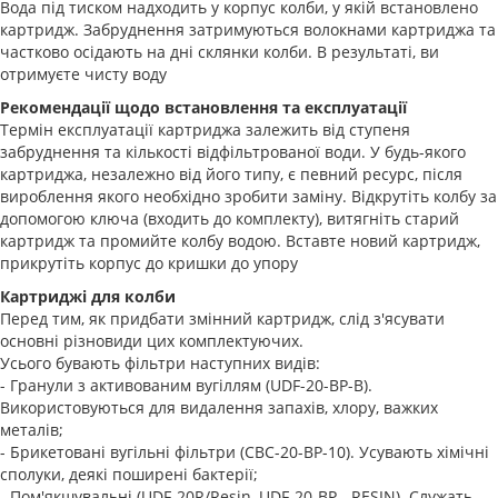
Вода під тиском надходить у корпус колби, у якій встановлено
картридж. Забруднення затримуються волокнами картриджа та
частково осідають на дні склянки колби. В результаті, ви
отримуєте чисту воду
Рекомендації щодо встановлення та експлуатації
Термін експлуатації картриджа залежить від ступеня
забруднення та кількості відфільтрованої води. У будь-якого
картриджа, незалежно від його типу, є певний ресурс, після
вироблення якого необхідно зробити заміну. Відкрутіть колбу за
допомогою ключа (входить до комплекту), витягніть старий
картридж та промийте колбу водою. Вставте новий картридж,
прикрутіть корпус до кришки до упору
Картриджі для колби
Перед тим, як придбати змінний картридж, слід з'ясувати
основні різновиди цих комплектуючих.
Усього бувають фільтри наступних видів:
- Гранули з активованим вугіллям (UDF-20-BP-B).
Використовуються для видалення запахів, хлору, важких
металів;
- Брикетовані вугільні фільтри (CBC-20-BP-10). Усувають хімічні
сполуки, деякі поширені бактерії;
- Пом'якшувальні (UDF-20R/Resin, UDF-20-BP - RESIN). Служать