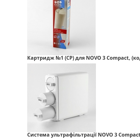
Картридж №1 (CP) для NOVO 3 Compact, (ко
Система ультрафільтрації NOVO 3 Compact 