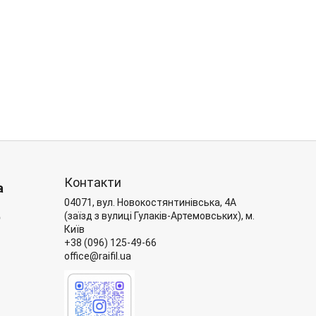
Контакти
а
04071, вул. Новокостянтинівська, 4А
6
(заїзд з вулиці Гулаків-Артемовських), м.
Київ
+38 (096) 125-49-66
office@raifil.ua