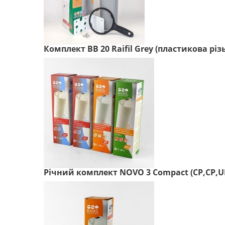
Комплект BB 20 Raifil Grey (пластикова різ
Річний комплект NOVO 3 Compact (CP,CP,UF,