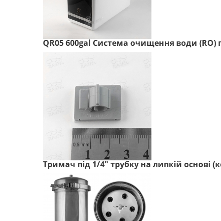
QR05 600gal Система очищення води (RO) п
Тримач під 1/4" трубку на липкій основі (к